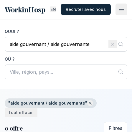
WorkinHosp
EN
Recruter avec nous
QUOI ?
OÙ ?
"aide gouvernant / aide gouvernante"
Tout effacer
0 offre
Filtres