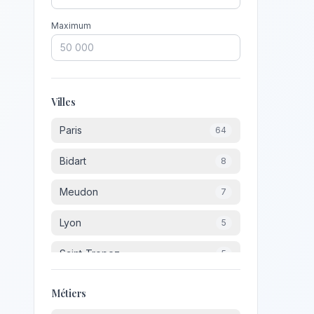
Maximum
Villes
Paris
64
Bidart
8
Meudon
7
Lyon
5
Saint-Tropez
5
Suresnes
5
Métiers