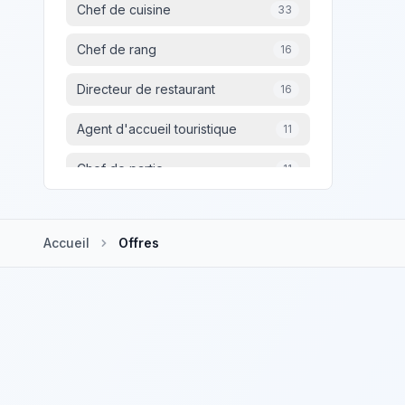
Reims
4
Chef de cuisine
33
Versailles
4
Chef de rang
16
Washington
4
Directeur de restaurant
16
Taverny
4
Agent d'accueil touristique
11
Chef de partie
11
MAITRE D'HOTEL
10
Accueil
Offres
Commercial(e) Seminaires &
8
Banquets
Barman
6
Commis de salle
6
Adjoint de direction en hôtellerie-
5
restauration