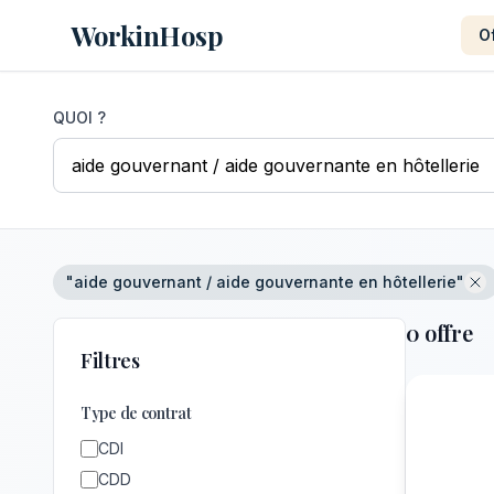
WorkinHosp
O
QUOI ?
"aide gouvernant / aide gouvernante en hôtellerie"
0 offre
Filtres
Type de contrat
CDI
CDD