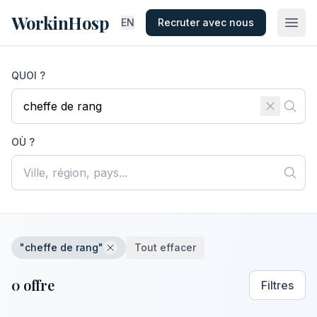
WorkinHosp
EN
Recruter avec nous
QUOI ?
OÙ ?
"cheffe de rang"
Tout effacer
0 offre
Filtres