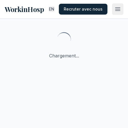
WorkinHosp
EN
Recruter avec nous
Chargement...