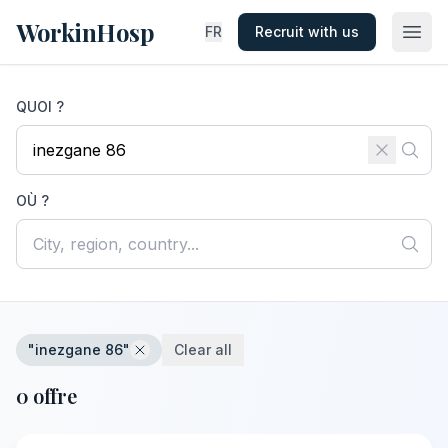
WorkinHosp
FR
Recruit with us
QUOI ?
OÙ ?
"inezgane 86"
Clear all
0 offre