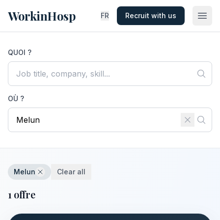
WorkinHosp
FR
Recruit with us
QUOI ?
OÙ ?
Melun
Clear all
1 offre