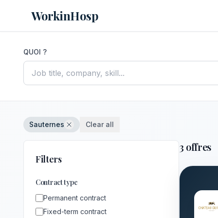
WorkinHosp
QUOI ?
Sauternes
Clear all
3 offres
Filters
Contract type
Permanent contract
Fixed-term contract