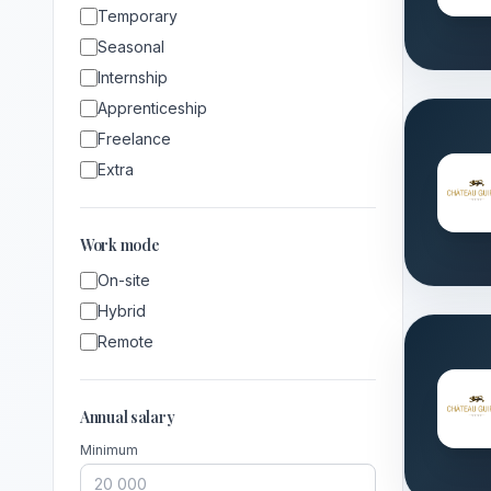
Temporary
Seasonal
Internship
Apprenticeship
Freelance
Extra
Work mode
On-site
Hybrid
Remote
Annual salary
Minimum