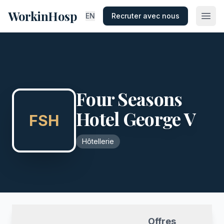
WorkinHosp
EN
Recruter avec nous
Four Seasons
Hotel George V
FSH
Hôtellerie
Offres