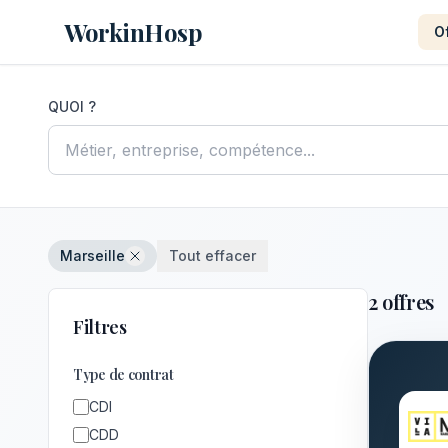
WorkinHosp
O
QUOI ?
Marseille
Tout effacer
2 offres
Filtres
Type de contrat
CDI
CDD