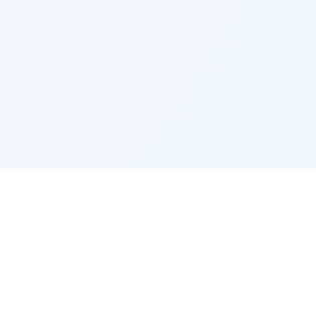
RISE
RECRUTEURS
on entreprise
Accès recruteur
Publier une offre