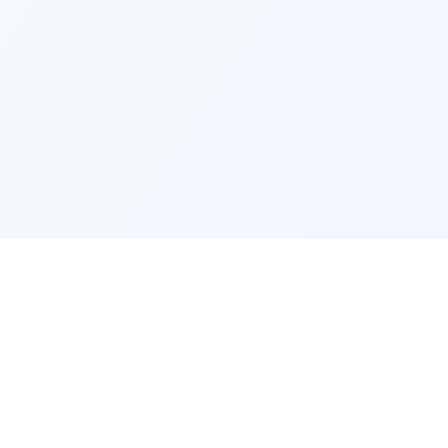
L'EMPLOI
L'ENTREP
Offres d'emploi par ville
Trouver m
Offres d'emploi par métier