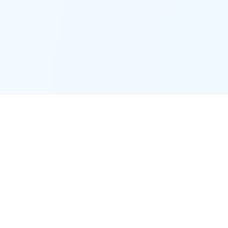
L'EMPLOI
Offres d'emploi par ville
Offres d'emploi par métier
Offres d'emploi par entreprise
Offres d'emploi par mots-clés