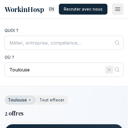
WorkinHosp
EN
Recruter avec nous
QUOI ?
OÙ ?
Toulouse
Tout effacer
2 offres