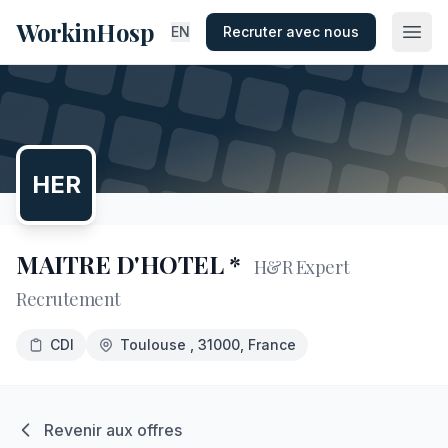
WorkinHosp
EN
Recruter avec nous
HER
MAITRE D'HOTEL *
H&R Expert
Recrutement
CDI
Toulouse
, 31000
, France
Revenir aux offres