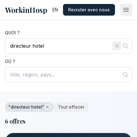
WorkinHosp
EN
Recruter avec nous
QUOI ?
OÙ ?
"directeur hotel"
Tout effacer
6 offres