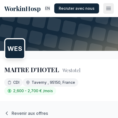
WorkinHosp
EN
Recruter avec nous
WES
MAITRE D'HOTEL
Westotel
CDI
Taverny
, 95150
, France
2,600 - 2,700
€
/mois
Revenir aux offres