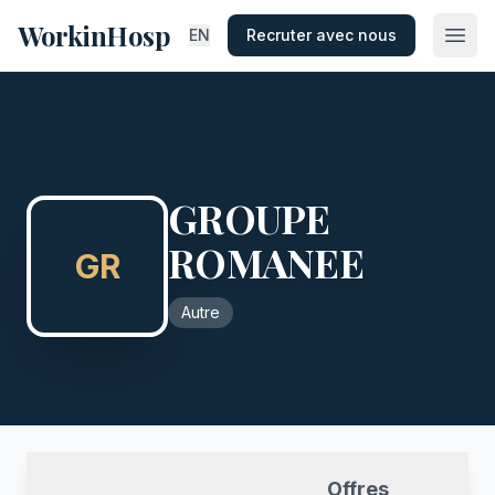
WorkinHosp
EN
Recruter avec nous
GROUPE
ROMANEE
GR
Autre
Offres