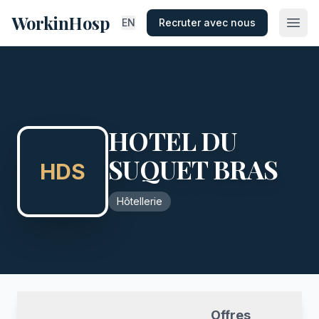
WorkinHosp
EN
Recruter avec nous
HOTEL DU
SUQUET BRAS
HDS
Hôtellerie
Offres