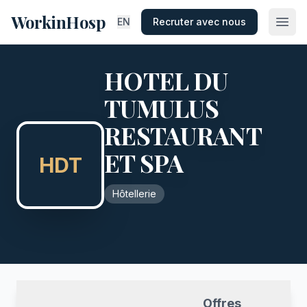
WorkinHosp
EN
Recruter avec nous
HOTEL DU
TUMULUS
RESTAURANT
ET SPA
HDT
Hôtellerie
Offres