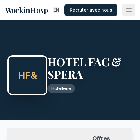
WorkinHosp
EN
Recruter avec nous
HOTEL FAC &
SPERA
HF&
Hôtellerie
Offres