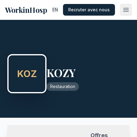
WorkinHosp
EN
Recruter avec nous
KOZY
KOZ
Restauration
Offres