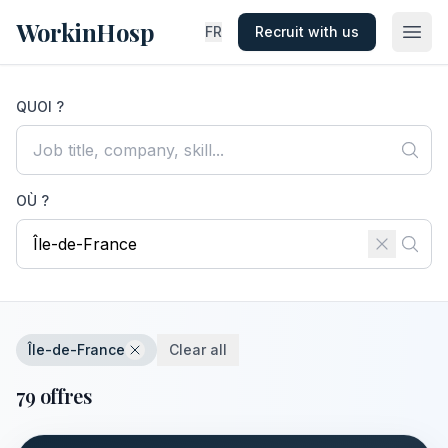
WorkinHosp
FR
Recruit with us
QUOI ?
OÙ ?
Île-de-France
Clear all
79 offres