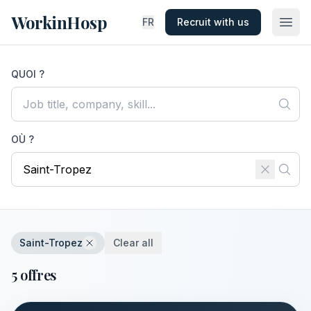
WorkinHosp
FR
Recruit with us
QUOI ?
OÙ ?
Saint-Tropez
Clear all
5 offres