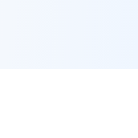
EMPLOYMENT
Jobs by city
Jobs by occupation