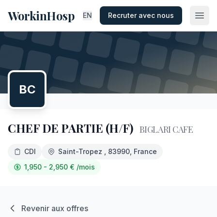
WorkinHosp
EN
Recruter avec nous
BC
CHEF DE PARTIE (H/F)
BIGLARI CAFE
CDI
Saint-Tropez
, 83990
, France
1,950 - 2,950
€
/mois
Revenir aux offres