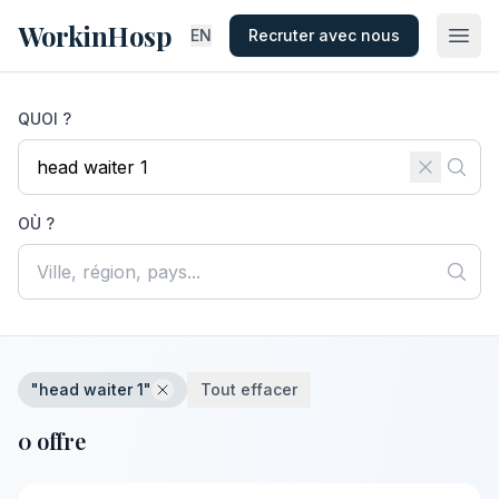
WorkinHosp
EN
Recruter avec nous
QUOI ?
OÙ ?
"head waiter 1"
Tout effacer
0 offre