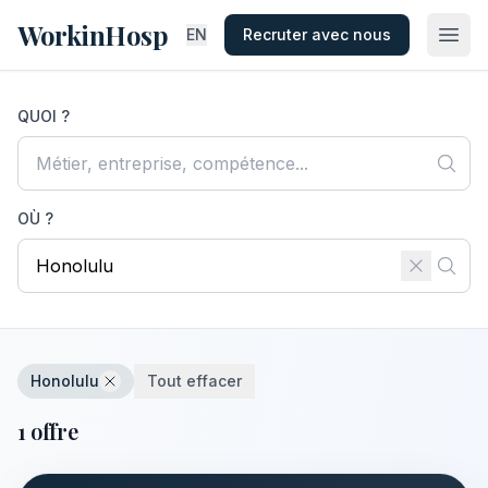
WorkinHosp
EN
Recruter avec nous
QUOI ?
OÙ ?
Honolulu
Tout effacer
1 offre