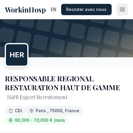
WorkinHosp
EN
Recruter avec nous
HER
RESPONSABLE REGIONAL
RESTAURATION HAUT DE GAMME
H&R Expert Recrutement
CDI
Paris
, 75000
, France
60,000 - 70,000
€
/mois