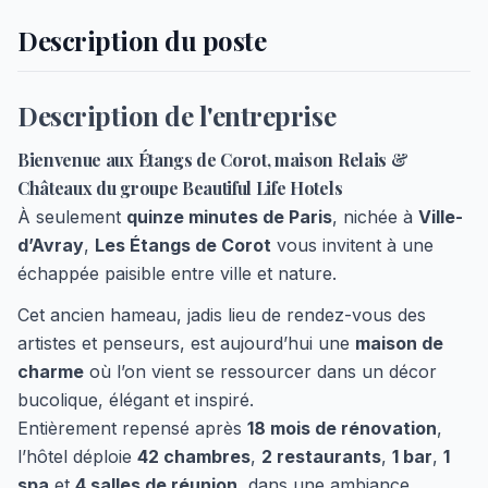
Description du poste
Description de l'entreprise
Bienvenue aux Étangs de Corot, maison Relais &
Châteaux du groupe Beautiful Life Hotels
À seulement
quinze minutes de Paris
, nichée à
Ville-
d’Avray
,
Les Étangs de Corot
vous invitent à une
échappée paisible entre ville et nature.
Cet ancien hameau, jadis lieu de rendez-vous des
artistes et penseurs, est aujourd’hui une
maison de
charme
où l’on vient se ressourcer dans un décor
bucolique, élégant et inspiré.
Entièrement repensé après
18 mois de rénovation
,
l’hôtel déploie
42 chambres
,
2 restaurants
,
1 bar
,
1
spa
et
4 salles de réunion
, dans une ambiance