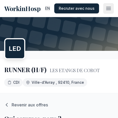
WorkinHosp
EN
Recruter avec nous
LED
RUNNER (H/F)
LES ETANGS DE COROT
CDI
Ville-d'Avray
, 92410
, France
Revenir aux offres