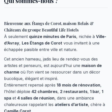
Qui sommes-nous ?
Bienvenue aux Étangs de Corot, maison Relais &
Châteaux du groupe Beautiful Life Hotels
À seulement
quinze minutes de Paris
, nichée à
Ville-
d’Avray
,
Les Étangs de Corot
vous invitent à une
échappée paisible entre ville et nature.
Cet ancien hameau, jadis lieu de rendez-vous des
artistes et penseurs, est aujourd’hui une
maison de
charme
où l’on vient se ressourcer dans un décor
bucolique, élégant et inspiré.
Entièrement repensé après
18 mois de rénovation
,
l’hôtel déploie
42 chambres
,
2 restaurants
,
1 bar
,
1
spa
et
4 salles de réunion
, dans une ambiance
chaleureuse rappelant les
ateliers d’artiste
, chère à
Camille Corot
.