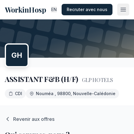
WorkinHosp
EN
Recruter avec nous
GH
ASSISTANT F&B (H/F)
GLP HOTELS
CDI
Nouméa
, 98800
, Nouvelle-Calédonie
Revenir aux offres