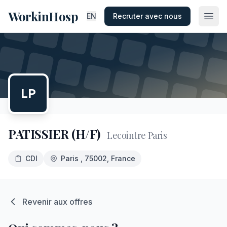
WorkinHosp
EN
Recruter avec nous
LP
PATISSIER (H/F)
Lecointre Paris
CDI
Paris
, 75002
, France
Revenir aux offres