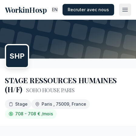
WorkinHosp
EN
Recruter avec nous
SHP
STAGE RESSOURCES HUMAINES
(H/F)
SOHO HOUSE PARIS
Stage
Paris
, 75009
, France
708 - 708
€
/mois