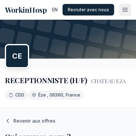
WorkinHosp
EN
Recruter avec nous
CE
RECEPTIONNISTE (H/F)
CHATEAU EZA
CDD
Èze
, 06360
, France
Revenir aux offres