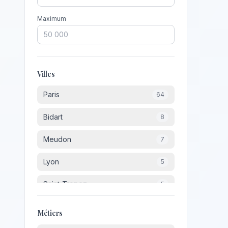
Maximum
Villes
Paris
64
Bidart
8
Meudon
7
Lyon
5
Saint-Tropez
5
Suresnes
5
Métiers