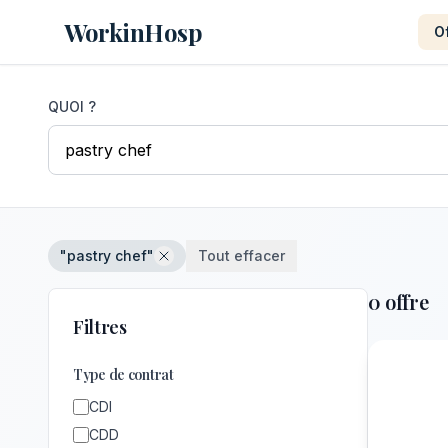
WorkinHosp
O
QUOI ?
"pastry chef"
Tout effacer
0 offre
Filtres
Type de contrat
CDI
CDD