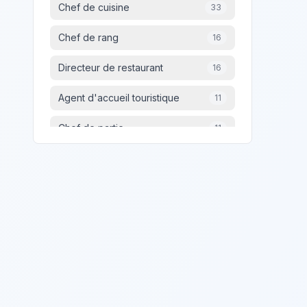
Reims
4
Chef de cuisine
33
Versailles
4
Chef de rang
16
Washington
4
Directeur de restaurant
16
Taverny
4
Agent d'accueil touristique
11
Chef de partie
11
MAITRE D'HOTEL
10
Commercial(e) Seminaires &
8
Banquets
Barman
6
Commis de salle
6
Adjoint de direction en hôtellerie-
5
restauration