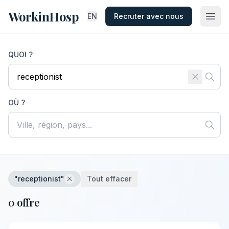
WorkinHosp
EN
Recruter avec nous
QUOI ?
OÙ ?
"receptionist"
Tout effacer
0 offre