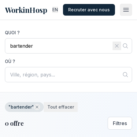
WorkinHosp
EN
Recruter avec nous
QUOI ?
OÙ ?
"bartender"
Tout effacer
0 offre
Filtres