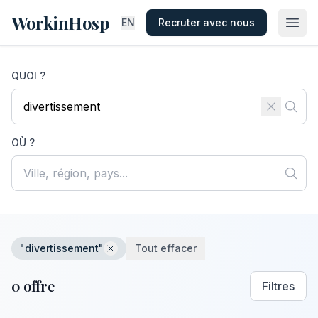
WorkinHosp
EN
Recruter avec nous
QUOI ?
OÙ ?
"divertissement"
Tout effacer
0 offre
Filtres