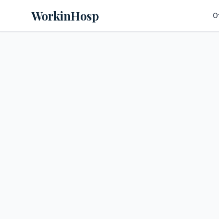
WorkinHosp
O