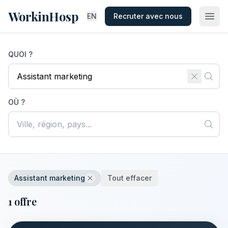
WorkinHosp
EN
Recruter avec nous
QUOI ?
OÙ ?
Assistant marketing
Tout effacer
1 offre