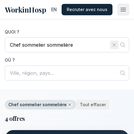
WorkinHosp
EN
Recruter avec nous
QUOI ?
OÙ ?
Chef sommelier sommelière
Tout effacer
4 offres