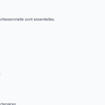
fessionnelle sont essentielles.
s
rtenaires