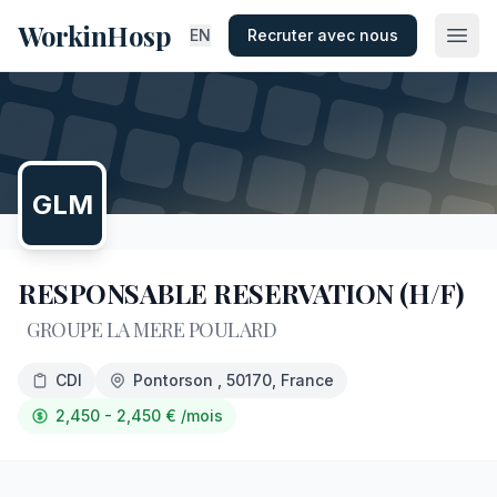
WorkinHosp
EN
Recruter avec nous
GLM
RESPONSABLE RESERVATION (H/F)
GROUPE LA MERE POULARD
CDI
Pontorson
, 50170
, France
2,450 - 2,450
€
/mois