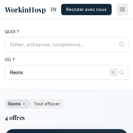
WorkinHosp
EN
Recruter avec nous
QUOI ?
OÙ ?
Reims
Tout effacer
4 offres