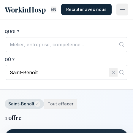
WorkinHosp
EN
Recruter avec nous
QUOI ?
OÙ ?
Saint-Benoît
Tout effacer
1 offre