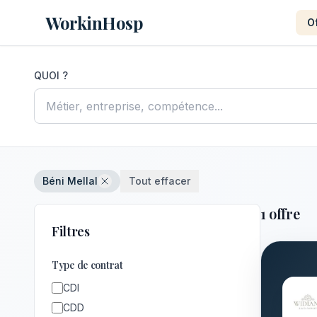
WorkinHosp
O
QUOI ?
Béni Mellal
Tout effacer
1 offre
Filtres
Type de contrat
CDI
CDD