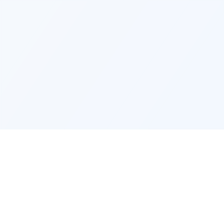
L'EMPLOI
L'ENTREP
Offres d'emploi par ville
Trouver m