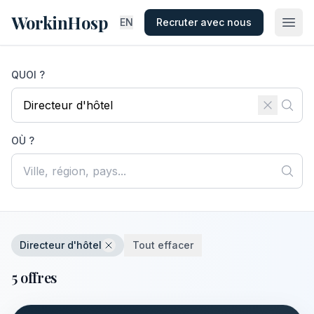
WorkinHosp
EN
Recruter avec nous
QUOI ?
OÙ ?
Directeur d'hôtel
Tout effacer
5 offres