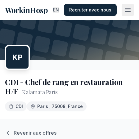
WorkinHosp
EN
Recruter avec nous
KP
CDI - Chef de rang en restauration
H/F
Kalamata Paris
CDI
Paris
, 75008
, France
Revenir aux offres