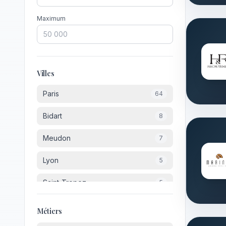
Maximum
Villes
Paris
64
Bidart
8
Meudon
7
Lyon
5
Saint-Tropez
5
Suresnes
5
Métiers