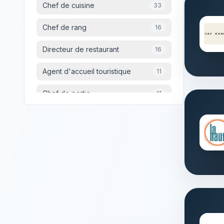
Reims
4
Chef de cuisine
33
Versailles
4
Chef de rang
16
Washington
4
Directeur de restaurant
16
Taverny
4
Agent d'accueil touristique
11
Chef de partie
11
MAITRE D'HOTEL
10
Commercial(e) Seminaires &
8
Banquets
Barman
6
Commis de salle
6
Adjoint de direction en hôtellerie-
5
restauration