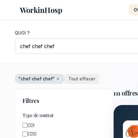
WorkinHosp
O
QUOI ?
"chef chef chef"
Tout effacer
111 offres
Filtres
Type de contrat
CDI
CDD