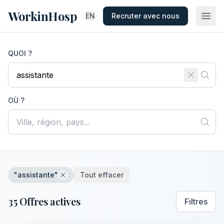
WorkinHosp
EN
Recruter avec nous
QUOI ?
OÙ ?
"assistante"
Tout effacer
35 Offres actives
Filtres