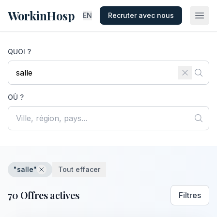
WorkinHosp
EN
Recruter avec nous
QUOI ?
OÙ ?
"salle"
Tout effacer
70 Offres actives
Filtres